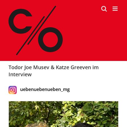
Zum
Inhalt
springen
Todor Joe Musev & Katze Greeven im
Interview
uebenuebenueben_mg