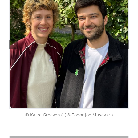
© Katze Greeven (l.) & Todor Joe Musev (r.)