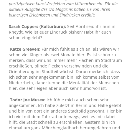
partizipativen Kunst-Projekten zum Mitmachen ein. Für die
aktuelle Ausgabe des c/o-Magazins haben sie von ihren
bisherigen Erlebnissen und Eindrücken erzählt:
Sarah Cüppers (Kulturbüro):
Seit April seid ihr nun in
Rheydt. Wie ist euer Eindruck bisher? Habt ihr euch
schon eingelebt?
Katze Greeven:
Für mich fühlt es sich an, als wären wir
schon viel länger als zwei Monate hier. Es ist schön zu
merken, dass wir uns immer mehr Flächen im Stadtraum
erschließen, blinde Flecken verschwinden und die
Orientierung im Stadtteil wächst. Daran merke ich, dass
ich schon sehr angekommen bin. Ich komme selbst vom
Niederrhein, daher kenne die Mentalität der Menschen
hier, die sehr eigen aber auch sehr humorvoll ist.
Todor Joe Musev:
Ich fühle mich auch schon sehr
angekommen. Ich habe zuletzt in Berlin und Halle gelebt
und bin von dort ein anderes Stadtbild gewohnt. Hier bin
ich viel mit dem Fahrrad unterwegs, weil es mir dabei
hilft, die Stadt schnell zu erschließen. Gestern bin ich
einmal um ganz Mönchengladbach herumgefahren und