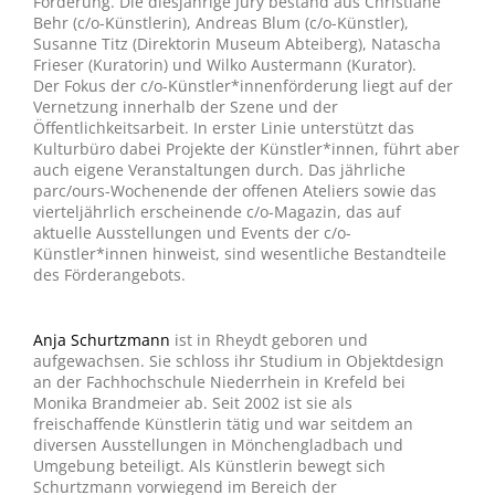
Förderung. Die diesjährige Jury bestand aus Christiane
Behr (c/o-Künstlerin), Andreas Blum (c/o-Künstler),
Susanne Titz (Direktorin Museum Abteiberg), Natascha
Frieser (Kuratorin) und Wilko Austermann (Kurator).
Der Fokus der c/o-Künstler*innenförderung liegt auf der
Vernetzung innerhalb der Szene und der
Öffentlichkeitsarbeit. In erster Linie unterstützt das
Kulturbüro dabei Projekte der Künstler*innen, führt aber
auch eigene Veranstaltungen durch. Das jährliche
parc/ours-Wochenende der offenen Ateliers sowie das
vierteljährlich erscheinende c/o-Magazin, das auf
aktuelle Ausstellungen und Events der c/o-
Künstler*innen hinweist, sind wesentliche Bestandteile
des Förderangebots.
Anja Schurtzmann
ist in Rheydt geboren und
aufgewachsen. Sie schloss ihr Studium in Objektdesign
an der Fachhochschule Niederrhein in Krefeld bei
Monika Brandmeier ab. Seit 2002 ist sie als
freischaffende Künstlerin tätig und war seitdem an
diversen Ausstellungen in Mönchengladbach und
Umgebung beteiligt. Als Künstlerin bewegt sich
Schurtzmann vorwiegend im Bereich der