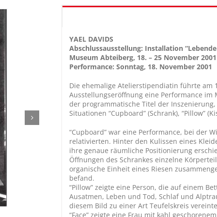
Stipendium
YAEL DAVIDS
Abschlussausstellung: Installation “Lebend
Museum Abteiberg, 18. – 25 November 2001
Performance: Sonntag, 18. November 2001
Die ehemalige Atelierstipendiatin führte am
Ausstellungseröffnung eine Performance im 
der programmatische Titel der Inszenierung, b
Situationen “Cupboard” (Schrank), “Pillow” (Ki
“Cupboard” war eine Performance, bei der Wi
relativierten. Hinter den Kulissen eines Kl
ihre genaue räumliche Positionierung erschi
Öffnungen des Schrankes einzelne Körperteil
organische Einheit eines Riesen zusammenge
befand.
“Pillow” zeigte eine Person, die auf einem Be
Ausatmen, Leben und Tod, Schlaf und Alptraum
diesem Bild zu einer Art Teufelskreis vereint
“Face” zeigte eine Frau mit kahl geschorene