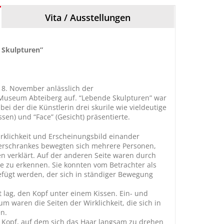
Vita / Ausstellungen
e Skulpturen”
 18. November anlässlich der
Museum Abteiberg auf. “Lebende Skulpturen” war
ei der die Künstlerin drei skurile wie vieldeutige
ssen) und “Face” (Gesicht) präsentierte.
rklichkeit und Erscheinungsbild einander
eiderschrankes bewegten sich mehrere Personen,
en verklärt. Auf der anderen Seite waren durch
e zu erkennen. Sie konnten vom Betrachter als
fügt werden, der sich in ständiger Bewegung
tt lag, den Kopf unter einem Kissen. Ein- und
 waren die Seiten der Wirklichkeit, die sich in
en.
m Kopf, auf dem sich das Haar langsam zu drehen