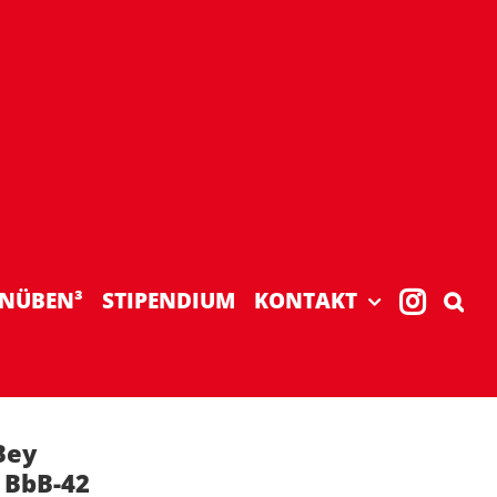
NÜBEN³
STIPENDIUM
KONTAKT
Bey
 BbB-42