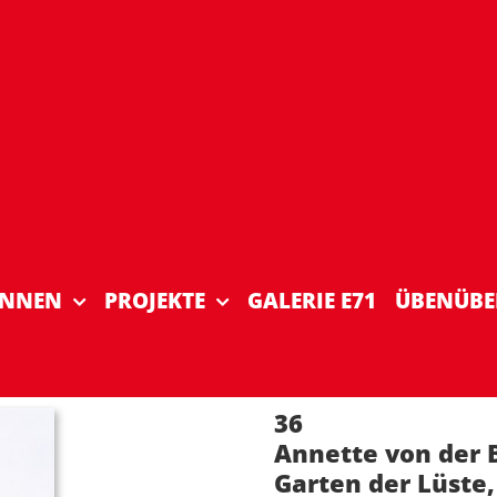
INNEN
PROJEKTE
GALERIE E71
ÜBENÜBE
36
Annette von der 
Garten der Lüste,