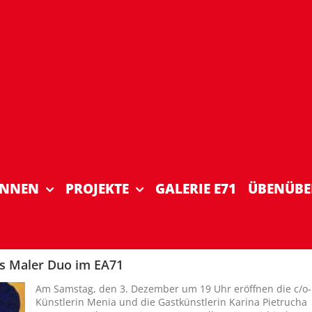
INNEN
PROJEKTE
GALERIE E71
ÜBENÜBE
es Maler Duo im EA71
Am Samstag, den 3. Dezember um 19 Uhr eröffnen die c/o-
Künstlerin Menia und die Gastkünstlerin Karina Pietrucha