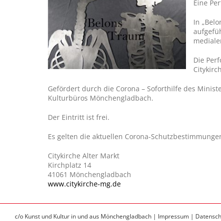
Eine Pe
In „Bel
aufgefü
mediale
Die Perf
Citykirc
Gefördert durch die Corona – Soforthilfe des Mini
Kulturbüros Mönchengladbach.
Der Eintritt ist frei.
Es gelten die aktuellen Corona-Schutzbestimmunge
Citykirche Alter Markt
Kirchplatz 14
41061 Mönchengladbach
www.citykirche-mg.de
c/o Kunst und Kultur in und aus Mönchengladbach |
Impressum |
Datensch