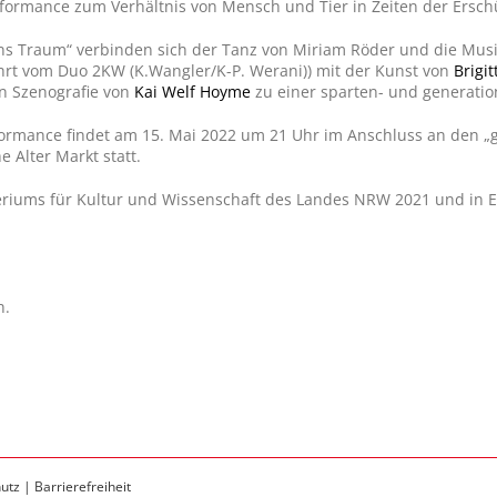
rformance zum Verhältnis von Mensch und Tier in Zeiten der Ersc
ons Traum“ verbinden sich der Tanz von Miriam Röder und die Musi
hrt vom Duo 2KW (K.Wangler/K-P. Werani)) mit der Kunst von
Brigi
n Szenografie von
Kai Welf Hoyme
zu einer sparten- und generati
ormance findet am 15. Mai 2022 um 21 Uhr im Anschluss an den „go
he Alter Markt statt.
steriums für Kultur und Wissenschaft des Landes NRW 2021 und in 
n.
utz
|
Barrierefreiheit