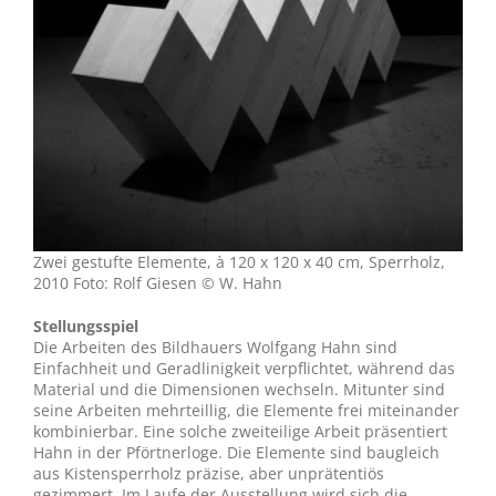
Zwei gestufte Elemente, à 120 x 120 x 40 cm, Sperrholz,
2010 Foto: Rolf Giesen © W. Hahn
Stellungsspiel
Die Arbeiten des Bildhauers Wolfgang Hahn sind
Einfachheit und Geradlinigkeit verpflichtet, während das
Material und die Dimensionen wechseln. Mitunter sind
seine Arbeiten mehrteillig, die Elemente frei miteinander
kombinierbar. Eine solche zweiteilige Arbeit präsentiert
Hahn in der Pförtnerloge. Die Elemente sind baugleich
aus Kistensperrholz präzise, aber unprätentiös
gezimmert. Im Laufe der Ausstellung wird sich die