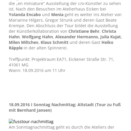
die „en miniature“ Ausstellung der c/o-Künstler zu sehen
ist. Nach den Besuchen im Atelierhaus Eicken bei
Yolanda Encabo
und
Menia
geht es weiter ins Atelier von
Marianne Hilgers, Gregor Strunk und deren Gast Beate
Krempe. Den Abschluss der Tour bildet die Ausstellung
der Künstlerkollaboration von
Christiane Behr
,
Christa
Hahn
,
Wolfgang Hahn
,
Alexander Hermanns, Julia Kujat,
Milen Miltchev, Klaus Schmitt
und deren Gast
Heiko
Räpple
in der alten Spinnerei.
Treffpunkt: Projektraum EA71, Eickener Straße Str. 71,
41061 MG
Wann: 18.09.2016 um 11 Uhr
18.09.2016 I Sonntag Nachmittag: Altstadt (Tour zu Fuß
mit Bernhard Jansen)
Am Sonntagnachmittag geht es durch die Ateliers der