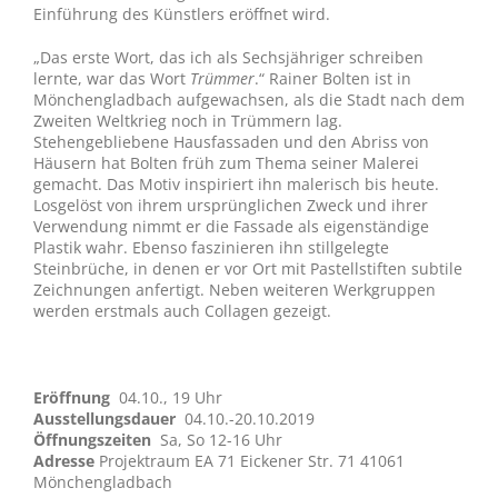
Einführung des Künstlers eröffnet wird.
„Das erste Wort, das ich als Sechsjähriger schreiben
lernte, war das Wort
Trümmer
.“ Rainer Bolten ist in
Mönchengladbach aufgewachsen, als die Stadt nach dem
Zweiten Weltkrieg noch in Trümmern lag.
Stehengebliebene Hausfassaden und den Abriss von
Häusern hat Bolten früh zum Thema seiner Malerei
gemacht. Das Motiv inspiriert ihn malerisch bis heute.
Losgelöst von ihrem ursprünglichen Zweck und ihrer
Verwendung nimmt er die Fassade als eigenständige
Plastik wahr. Ebenso faszinieren ihn stillgelegte
Steinbrüche, in denen er vor Ort mit Pastellstiften subtile
Zeichnungen anfertigt. Neben weiteren Werkgruppen
werden erstmals auch Collagen gezeigt.
Eröffnung
04.10., 19 Uhr
Ausstellungsdauer
04.10.-20.10.2019
Öffnungszeiten
Sa, So 12-16 Uhr
Adresse
Projektraum EA 71 Eickener Str. 71 41061
Mönchengladbach