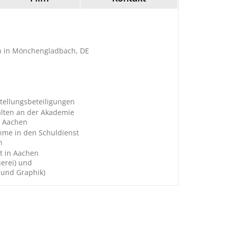
rin in Mönchengladbach, DE
tellungsbeteiligungen
talten an der Akademie
n Aachen
hme in den Schuldienst
n
t in Aachen
uerei) und
 und Graphik)