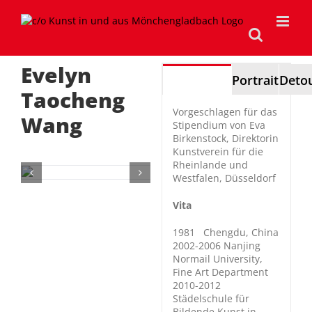
Zum
Inhalt
springen
Evelyn
Stipendium
Portrait
Deto
Taocheng
Vorgeschlagen für das
Wang
Stipendium von Eva
Birkenstock, Direktorin
Kunstverein für die
Rheinlande und
Westfalen, Düsseldorf
Vita
1981 Chengdu, China
2002-2006 Nanjing
Normail University,
Fine Art Department
2010-2012
Städelschule für
Bildende Kunst in