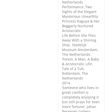
Netherlands
Performance ‚Two
Sights of the Elegant
Mysterious Unearthly
Princess Kaguya & Her
Beggarly Nurtured
Aristocratic
Life Before She Flies
Away With a Shining
Ship‘, Stedelijk
Museum Amsterdam,
The Netherlands
‘Forest, A Man, A Baby
& Aristocratic Life’,
Tale of a Tub,
Rotterdam, The
Netherlands
2014
‘Someone who lives in
great comfort is
completely enjoying it
but still prays for even
more fortune’, Johan
Berggren Gallery,