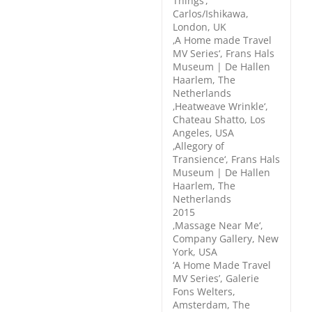
Things‘,
Carlos/Ishikawa,
London, UK
‚A Home made Travel
MV Series‘, Frans Hals
Museum | De Hallen
Haarlem, The
Netherlands
‚Heatweave Wrinkle‘,
Chateau Shatto, Los
Angeles, USA
‚Allegory of
Transience‘, Frans Hals
Museum | De Hallen
Haarlem, The
Netherlands
2015
‚Massage Near Me‘,
Company Gallery, New
York, USA
‘A Home Made Travel
MV Series’, Galerie
Fons Welters,
Amsterdam, The