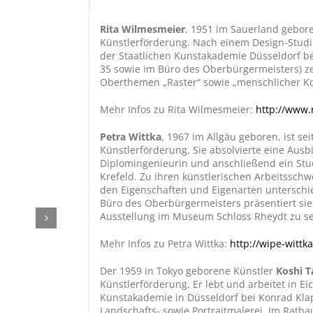
Rita Wilmesmeier
, 1951 im Sauerland geboren
Künstlerförderung. Nach einem Design-Studi
der Staatlichen Kunstakademie Düsseldorf be
35 sowie im Büro des Oberbürgermeisters) ze
Oberthemen „Raster“ sowie „menschlicher K
Mehr Infos zu Rita Wilmesmeier:
http://www.
Petra Wittka
, 1967 im Allgäu geboren, ist sei
Künstlerförderung. Sie absolvierte eine Ausb
Diplomingenieurin und anschließend ein Stud
Krefeld. Zu ihren künstlerischen Arbeitssch
den Eigenschaften und Eigenarten unterschie
Büro des Oberbürgermeisters präsentiert sie i
Ausstellung im Museum Schloss Rheydt zu s
Mehr Infos zu Petra Wittka:
http://wipe-wittk
Der 1959 in Tokyo geborene Künstler
Koshi 
Künstlerförderung. Er lebt und arbeitet in Ei
Kunstakademie in Düsseldorf bei Konrad Kla
Landschafts- sowie Portraitmalerei. Im Ratha