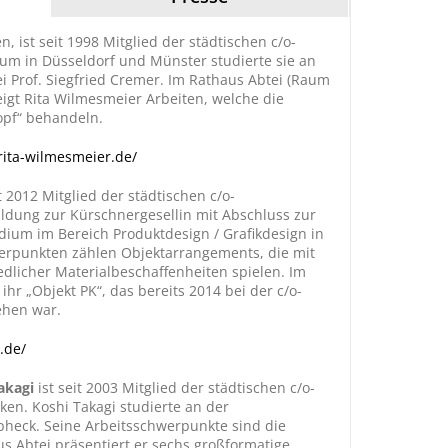
, ist seit 1998 Mitglied der städtischen c/o-
um in Düsseldorf und Münster studierte sie an
i Prof. Siegfried Cremer. Im Rathaus Abtei (Raum
igt Rita Wilmesmeier Arbeiten, welche die
opf“ behandeln.
rita-wilmesmeier.de/
t 2012 Mitglied der städtischen c/o-
ildung zur Kürschnergesellin mit Abschluss zur
ium im Bereich Produktdesign / Grafikdesign in
werpunkten zählen Objektarrangements, die mit
dlicher Materialbeschaffenheiten spielen. Im
hr „Objekt PK“, das bereits 2014 bei der c/o-
ehen war.
a.de/
Takagi
ist seit 2003 Mitglied der städtischen c/o-
cken. Koshi Takagi studierte an der
pheck. Seine Arbeitsschwerpunkte sind die
us Abtei präsentiert er sechs großformatige