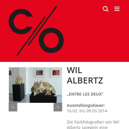
Zum
Inhalt
springen
WIL
ALBERTZ
„ENTRE LES DEUX“
Ausstellungsdauer:
16.02. bis 09.03.2014
Die Farbfotografien von Wil
Albertz spiegeln eine