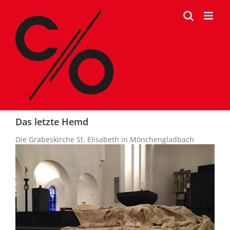
Zum
Inhalt
springen
Das letzte Hemd
Di
e Grabeskirche St. Elisabeth in Mönchengladbach