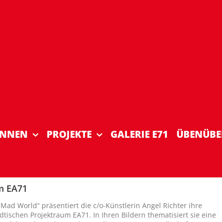
INNEN
PROJEKTE
GALERIE E71
ÜBENÜBE
um EA71
„Mad World“ präsentiert die c/o-Künstlerin Angel Richter ihre
dtischen Projektraum EA71. In Ihren Bildern thematisiert sie eine