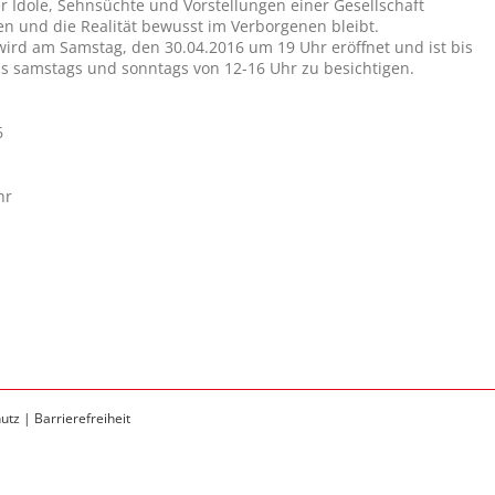
er Idole, Sehnsüchte und Vorstellungen einer Gesellschaft
en und die Realität bewusst im Verborgenen bleibt.
wird am Samstag, den 30.04.2016 um 19 Uhr eröffnet und ist bis
ls samstags und sonntags von 12-16 Uhr zu besichtigen.
6
hr
utz
|
Barrierefreiheit